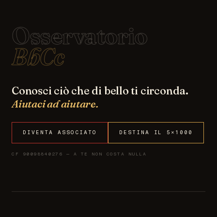
Osservatorio
BbCc
Conosci ciò che di bello ti circonda.
Aiutaci ad aiutare.
DIVENTA ASSOCIATO
DESTINA IL 5×1000
CF 90098840276 — A TE NON COSTA NULLA