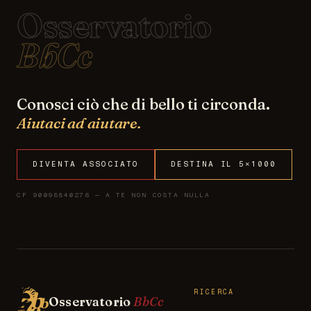
Osservatorio
BbCc
Conosci ciò che di bello ti circonda.
Aiutaci ad aiutare.
DIVENTA ASSOCIATO
DESTINA IL 5×1000
CF 90098840276 — A TE NON COSTA NULLA
RICERCA
Osservatorio
BbCc