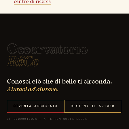
centro di ricerca
Osservatorio
BbCc
Conosci ciò che di bello ti circonda.
Aiutaci ad aiutare.
DIVENTA ASSOCIATO
DESTINA IL 5×1000
CF 90098840276 — A TE NON COSTA NULLA