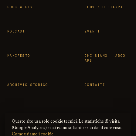
BBCC WEBTV
SERVIZIO STAMPA
PODCAST
EVENTI
MANIFESTO
CHI SIAMO · ABCO
APS
ARCHIVIO STORICO
CONTATTI
Questo sito usa solo cookie tecnici. Le statistiche di visita
© 2026 OSSERVATORIO BBCC ·
PRIVACY
·
TERMINI
(Google Analytics) si attivano soltanto se ci dai il consenso.
ASSOCIAZIONE ABCO APS
— CON BENI
·
COOKIE
·
Come usiamo i cookie
CULTURALI ONLINE
COPYRIGHT