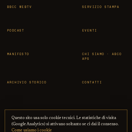
BBCC WEBTV
SERVIZIO STAMPA
PODCAST
EVENTI
MANIFESTO
CHI SIAMO · ABCO
APS
ARCHIVIO STORICO
CONTATTI
Questo sito usa solo cookie tecnici. Le statistiche di visita
© 2026 OSSERVATORIO BBCC ·
PRIVACY
·
TERMINI
(Google Analytics) si attivano soltanto se ci dai il consenso.
ASSOCIAZIONE ABCO APS
— CON BENI
·
COOKIE
·
Come usiamo i cookie
CULTURALI ONLINE
COPYRIGHT