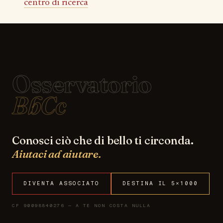
centro di ricerca
Osservatorio
BbCc
Conosci ciò che di bello ti circonda.
Aiutaci ad aiutare.
DIVENTA ASSOCIATO
DESTINA IL 5×1000
CF 90098840276 — A TE NON COSTA NULLA