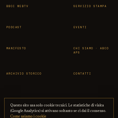
BBCC WEBTV
SERVIZIO STAMPA
PODCAST
EVENTI
MANIFESTO
CHI SIAMO · ABCO
APS
ARCHIVIO STORICO
CONTATTI
Questo sito usa solo cookie tecnici. Le statistiche di visita
© 2026 OSSERVATORIO BBCC ·
PRIVACY
·
TERMINI
(Google Analytics) si attivano soltanto se ci dai il consenso.
ASSOCIAZIONE ABCO APS
— CON BENI
·
COOKIE
·
Come usiamo i cookie
CULTURALI ONLINE
COPYRIGHT