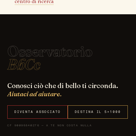
centro di ricerca
Osservatorio
BbCc
Conosci ciò che di bello ti circonda.
Aiutaci ad aiutare.
DIVENTA ASSOCIATO
DESTINA IL 5×1000
CF 90098840276 — A TE NON COSTA NULLA