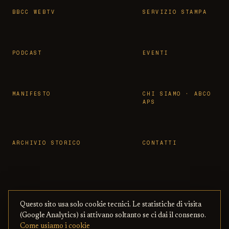
BBCC WEBTV
SERVIZIO STAMPA
PODCAST
EVENTI
MANIFESTO
CHI SIAMO · ABCO
APS
ARCHIVIO STORICO
CONTATTI
Questo sito usa solo cookie tecnici. Le statistiche di visita
© 2026 OSSERVATORIO BBCC ·
PRIVACY
·
TERMINI
(Google Analytics) si attivano soltanto se ci dai il consenso.
ASSOCIAZIONE ABCO APS
— CON BENI
·
COOKIE
·
Come usiamo i cookie
CULTURALI ONLINE
COPYRIGHT