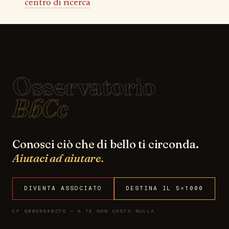
centro di ricerca
Osservatorio
BbCc
Conosci ciò che di bello ti circonda.
Aiutaci ad aiutare.
DIVENTA ASSOCIATO
DESTINA IL 5×1000
CF 90098840276 — A TE NON COSTA NULLA