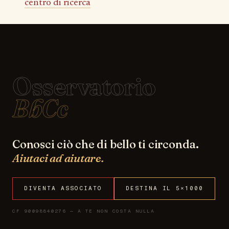
centro di ricerca
Osservatorio
BbCc
Conosci ciò che di bello ti circonda.
Aiutaci ad aiutare.
DIVENTA ASSOCIATO
DESTINA IL 5×1000
CF 90098840276 — A TE NON COSTA NULLA