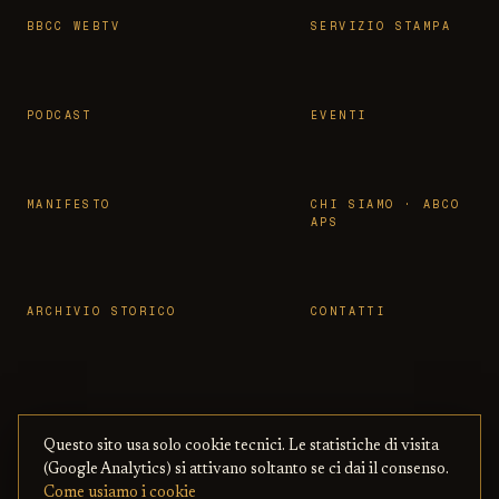
BBCC WEBTV
SERVIZIO STAMPA
PODCAST
EVENTI
MANIFESTO
CHI SIAMO · ABCO
APS
ARCHIVIO STORICO
CONTATTI
Questo sito usa solo cookie tecnici. Le statistiche di visita
© 2026 OSSERVATORIO BBCC ·
PRIVACY
·
TERMINI
(Google Analytics) si attivano soltanto se ci dai il consenso.
ASSOCIAZIONE ABCO APS
— CON BENI
·
COOKIE
·
Come usiamo i cookie
CULTURALI ONLINE
COPYRIGHT