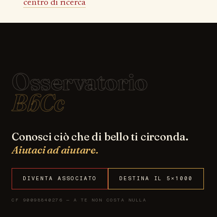
centro di ricerca
Osservatorio
BbCc
Conosci ciò che di bello ti circonda.
Aiutaci ad aiutare.
DIVENTA ASSOCIATO
DESTINA IL 5×1000
CF 90098840276 — A TE NON COSTA NULLA