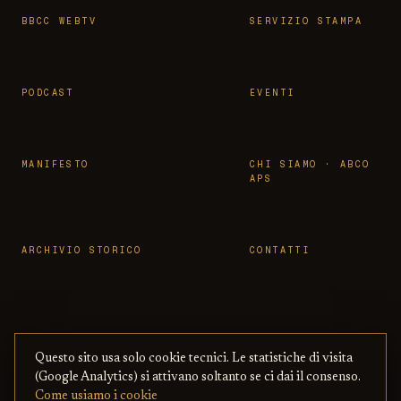
BBCC WEBTV
SERVIZIO STAMPA
PODCAST
EVENTI
MANIFESTO
CHI SIAMO · ABCO
APS
ARCHIVIO STORICO
CONTATTI
Questo sito usa solo cookie tecnici. Le statistiche di visita
© 2026 OSSERVATORIO BBCC ·
PRIVACY
·
TERMINI
(Google Analytics) si attivano soltanto se ci dai il consenso.
ASSOCIAZIONE ABCO APS
— CON BENI
·
COOKIE
·
Come usiamo i cookie
CULTURALI ONLINE
COPYRIGHT