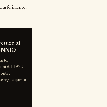
trasferimento.
ecture of
TENNIO
arte,
liani del 1922-
onti e
he segue questo