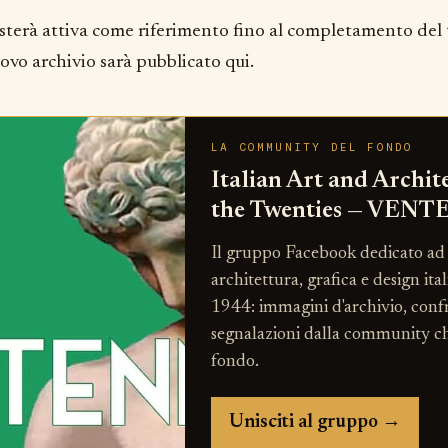
sterà attiva come riferimento fino al completamento del 
uovo archivio sarà pubblicato qui.
LA COMMUNITY DEL FONDO
Italian Art and Archit
the Twenties — VEN
Il gruppo Facebook dedicato ad 
architettura, grafica e design ita
1944: immagini d'archivio, confr
segnalazioni dalla community c
fondo.
Unisciti al gruppo →