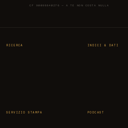
CF 90098840276 — A TE NON COSTA NULLA
RICERCA
INDICI & DATI
SERVIZIO STAMPA
PODCAST