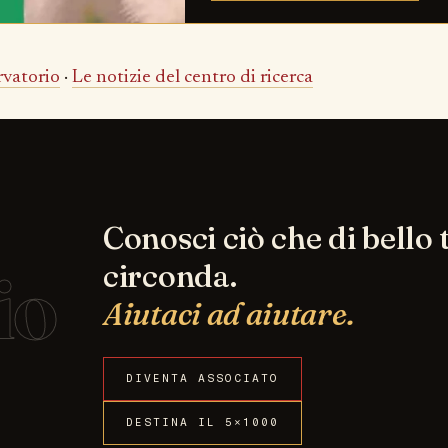
rvatorio
·
Le notizie del centro di ricerca
Conosci ciò che di bello t
io
circonda.
Aiutaci ad aiutare.
DIVENTA ASSOCIATO
DESTINA IL 5×1000