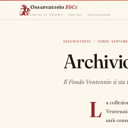
Osservatorio
BbCc
CENTRO DI RICERCA · ANALISI · DIVULGAZIONE
OSSERVATORIO
/
FONDO VENTENN
Archivio
Il Fondo Ventennio si sta 
L
a collezio
Ventennio
sarà consu