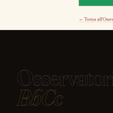
← Torna all'Osse
Osservator
BbCc