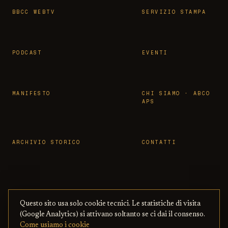
BBCC WEBTV
SERVIZIO STAMPA
PODCAST
EVENTI
MANIFESTO
CHI SIAMO · ABCO
APS
ARCHIVIO STORICO
CONTATTI
Questo sito usa solo cookie tecnici. Le statistiche di visita
© 2026 OSSERVATORIO BBCC ·
PRIVACY
·
TERMINI
(Google Analytics) si attivano soltanto se ci dai il consenso.
ASSOCIAZIONE ABCO APS
— CON BENI
·
COOKIE
·
Come usiamo i cookie
CULTURALI ONLINE
COPYRIGHT