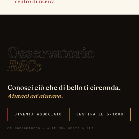
centro di ricerca
Osservatorio
BbCc
Conosci ciò che di bello ti circonda.
Aiutaci ad aiutare.
DIVENTA ASSOCIATO
DESTINA IL 5×1000
CF 90098840276 — A TE NON COSTA NULLA