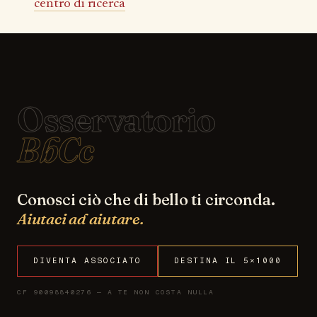
centro di ricerca
Osservatorio
BbCc
Conosci ciò che di bello ti circonda.
Aiutaci ad aiutare.
DIVENTA ASSOCIATO
DESTINA IL 5×1000
CF 90098840276 — A TE NON COSTA NULLA