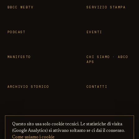
BBCC WEBTV
SERVIZIO STAMPA
PODCAST
EVENTI
MANIFESTO
CHI SIAMO · ABCO
APS
ARCHIVIO STORICO
CONTATTI
Questo sito usa solo cookie tecnici. Le statistiche di visita
© 2026 OSSERVATORIO BBCC ·
PRIVACY
·
TERMINI
(Google Analytics) si attivano soltanto se ci dai il consenso.
ASSOCIAZIONE ABCO APS
— CON BENI
·
COOKIE
·
Come usiamo i cookie
CULTURALI ONLINE
COPYRIGHT