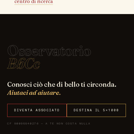
centro di ricerca
Osservatorio
BbCc
Conosci ciò che di bello ti circonda.
Aiutaci ad aiutare.
DIVENTA ASSOCIATO
DESTINA IL 5×1000
CF 90098840276 — A TE NON COSTA NULLA