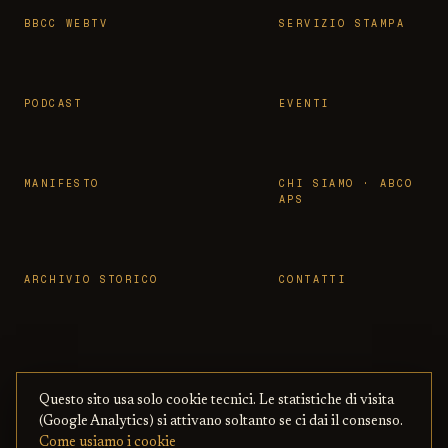
BBCC WEBTV
SERVIZIO STAMPA
PODCAST
EVENTI
MANIFESTO
CHI SIAMO · ABCO
APS
ARCHIVIO STORICO
CONTATTI
Questo sito usa solo cookie tecnici. Le statistiche di visita
© 2026 OSSERVATORIO BBCC ·
PRIVACY
·
TERMINI
(Google Analytics) si attivano soltanto se ci dai il consenso.
ASSOCIAZIONE ABCO APS
— CON BENI
·
COOKIE
·
Come usiamo i cookie
CULTURALI ONLINE
COPYRIGHT