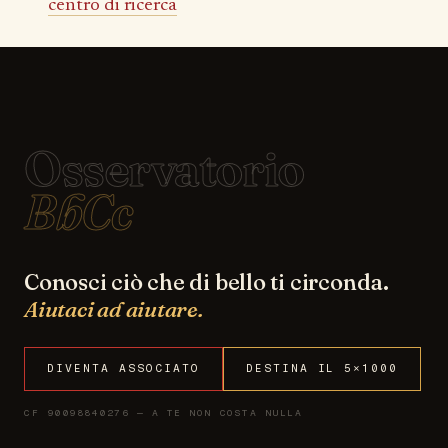
centro di ricerca
Osservatorio
BbCc
Conosci ciò che di bello ti circonda.
Aiutaci ad aiutare.
DIVENTA ASSOCIATO
DESTINA IL 5×1000
CF 90098840276 — A TE NON COSTA NULLA