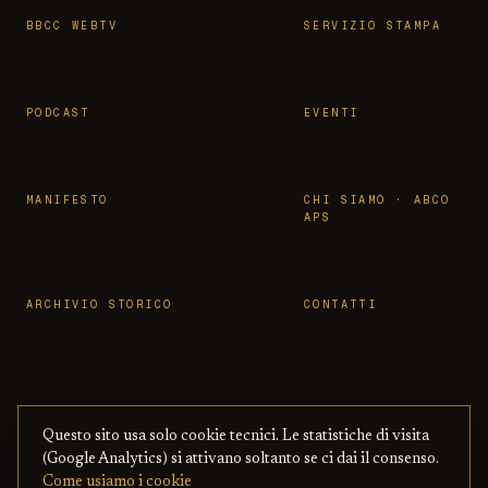
BBCC WEBTV
SERVIZIO STAMPA
PODCAST
EVENTI
MANIFESTO
CHI SIAMO · ABCO
APS
ARCHIVIO STORICO
CONTATTI
Questo sito usa solo cookie tecnici. Le statistiche di visita
© 2026 OSSERVATORIO BBCC ·
PRIVACY
·
TERMINI
(Google Analytics) si attivano soltanto se ci dai il consenso.
ASSOCIAZIONE ABCO APS
— CON BENI
·
COOKIE
·
Come usiamo i cookie
CULTURALI ONLINE
COPYRIGHT