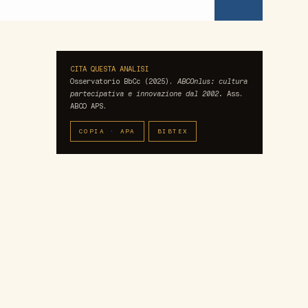
CITA QUESTA ANALISI
Osservatorio BbCc (2025).
ABCOnlus: cultura
partecipativa e innovazione dal 2002.
Ass.
ABCO APS.
COPIA · APA
BIBTEX