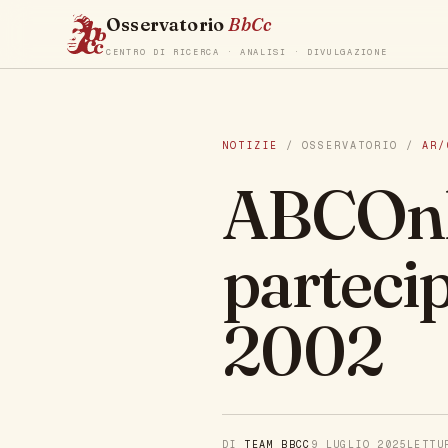
Osservatorio
BbCc
CENTRO DI RICERCA · ANALISI · DIVULGAZIONE
NOTIZIE
/ OSSERVATORIO /
AR/
ABCOnlu
partecip
2002
DI
TEAM BBCC
9 LUGLIO 2025
LETT