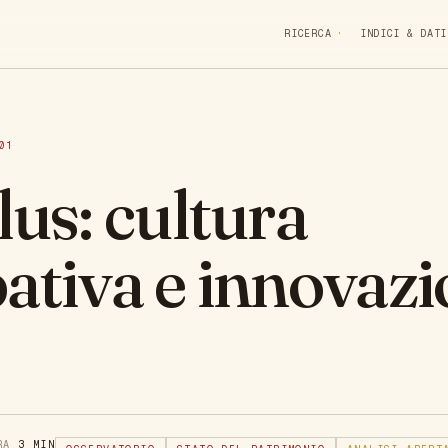
RICERCA
INDICI & DATI
01
s: cultura
ativa e innovazi
URA
3 MIN