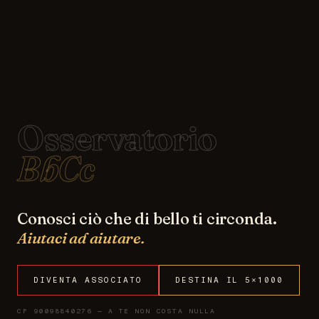
Osservatorio
BbCc
Conosci ciò che di bello ti circonda.
Aiutaci ad aiutare.
DIVENTA ASSOCIATO
DESTINA IL 5×1000
CF 90098840276 — A TE NON COSTA NULLA