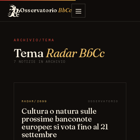
Osservatorio
BbCc
ARCHIVIO/TEMA
Tema
Radar BbCc
7 NOTIZIE IN ARCHIVIO
RADAR/2699
OSSERVATORIO
Cultura o natura sulle
prossime banconote
europee: si vota fino al 21
settembre