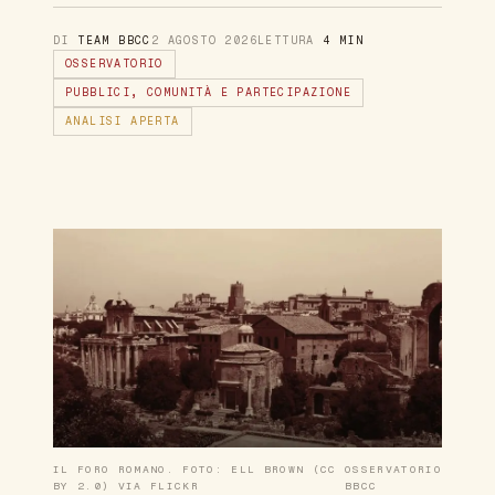
DI
TEAM BBCC
2 AGOSTO 2026
LETTURA
4 MIN
OSSERVATORIO
PUBBLICI, COMUNITÀ E PARTECIPAZIONE
ANALISI APERTA
IL FORO ROMANO. FOTO: ELL BROWN (CC
OSSERVATORIO
BY 2.0) VIA FLICKR
BBCC