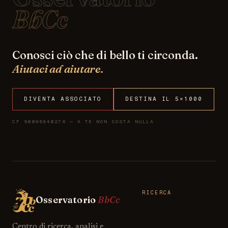
BbCc
Conosci ciò che di bello ti circonda.
Aiutaci ad aiutare.
DIVENTA ASSOCIATO
DESTINA IL 5×1000
CF 90098840276 — A TE NON COSTA NULLA
RICERCA
Osservatorio
BbCc
Centro di ricerca, analisi e