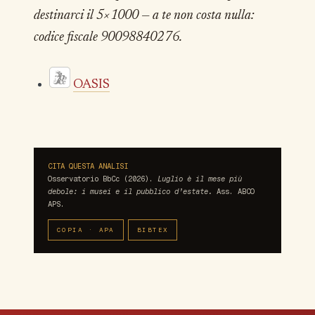
destinarci il 5×1000 — a te non costa nulla:
codice fiscale 90098840276.
OASIS
CITA QUESTA ANALISI
Osservatorio BbCc (2026).
Luglio è il mese più
debole: i musei e il pubblico d’estate.
Ass. ABCO
APS.
COPIA · APA
BIBTEX