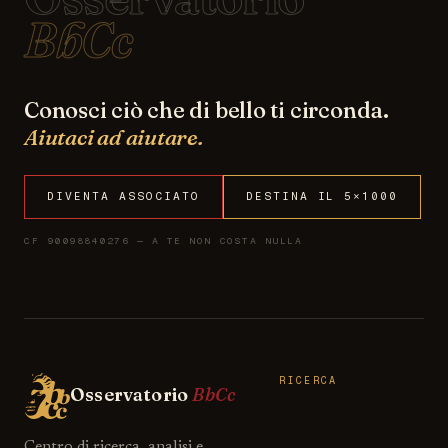
BbCc
Conosci ciò che di bello ti circonda.
Aiutaci ad aiutare.
DIVENTA ASSOCIATO
DESTINA IL 5×1000
CF 90098840276 — A TE NON COSTA NULLA
RICERCA
Osservatorio
BbCc
Centro di ricerca, analisi e