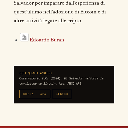
Salvador per imparare dall’esperienza di
quest’ultimo nell’adozione di Bitcoin e di
altre attività legate alle cripto.
Edoardo Buran
CITA QUESTA ANALISI
Osservatorio BbCc (2024).
El Salvador rafforza la
convizione su Bitcoin.
Ass. ABCO APS.
COPIA · APA
BIBTEX