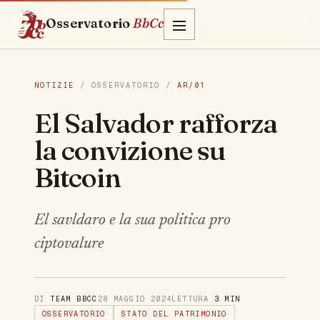
Osservatorio
BbCc
NOTIZIE
/ OSSERVATORIO /
AR/01
El Salvador rafforza
la convizione su
Bitcoin
El savldaro e la sua politica pro
ciptovalure
DI
TEAM BBCC
28 MAGGIO 2024
LETTURA
3 MIN
OSSERVATORIO
STATO DEL PATRIMONIO