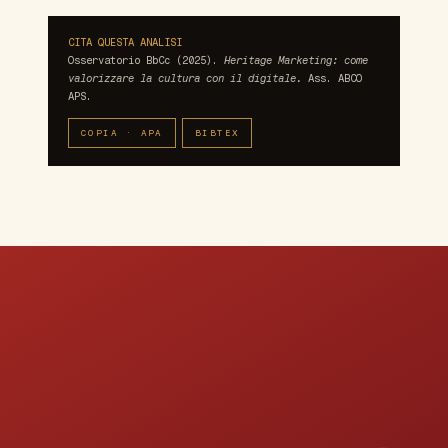
CITA QUESTA ANALISI
Osservatorio BbCc (2025).
Heritage Marketing: come
valorizzare la cultura con il digitale.
Ass. ABCO
APS.
COPIA · APA
BIBTEX