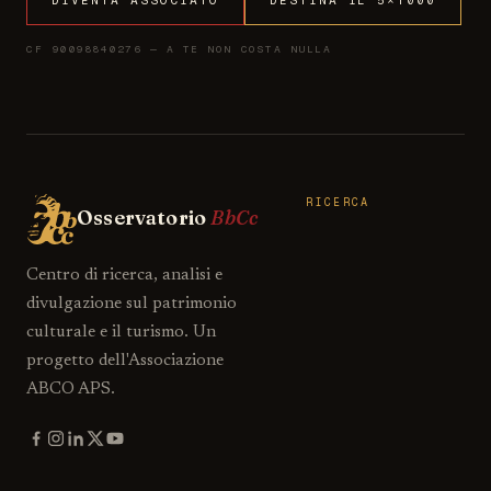
DIVENTA ASSOCIATO
DESTINA IL 5×1000
CF 90098840276 — A TE NON COSTA NULLA
RICERCA
Osservatorio
BbCc
Centro di ricerca, analisi e
divulgazione sul patrimonio
culturale e il turismo. Un
progetto dell'Associazione
ABCO APS.