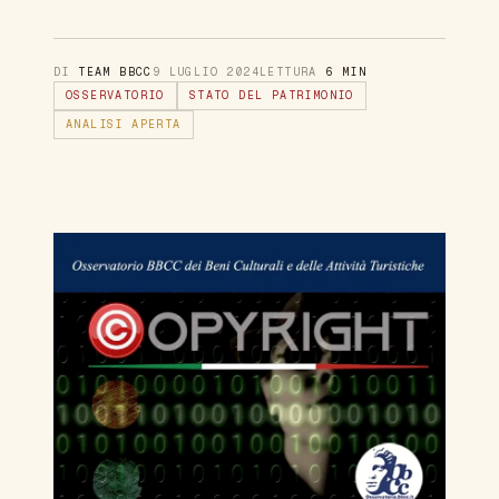
DI
TEAM BBCC
9 LUGLIO 2024
LETTURA
6 MIN
OSSERVATORIO
STATO DEL PATRIMONIO
ANALISI APERTA