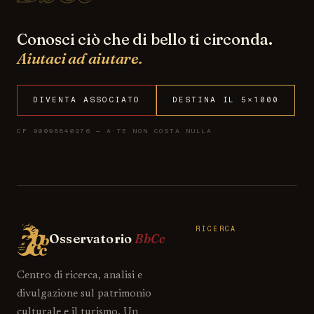
Conosci ciò che di bello ti circonda.
Aiutaci ad aiutare.
DIVENTA ASSOCIATO
DESTINA IL 5×1000
CF 90098840276 — A TE NON COSTA NULLA
RICERCA
Osservatorio
BbCc
Centro di ricerca, analisi e
divulgazione sul patrimonio
culturale e il turismo. Un