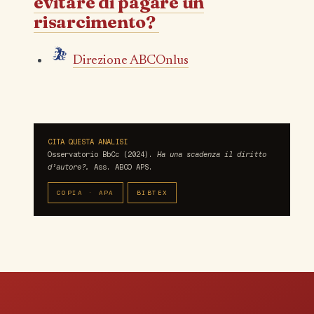
evitare di pagare un
risarcimento?
Direzione ABCOnlus
CITA QUESTA ANALISI
Osservatorio BbCc (2024).
Ha una scadenza il diritto
d’autore?.
Ass. ABCO APS.
COPIA · APA
BIBTEX