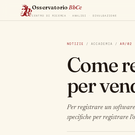
Osservatorio
BbCc
CENTRO DI RICERCA · ANALISI · DIVULGAZIONE
NOTIZIE
/ ACCADEMIA /
AR/02
Come re
per vend
Per registrare un software
specifiche per registrare l