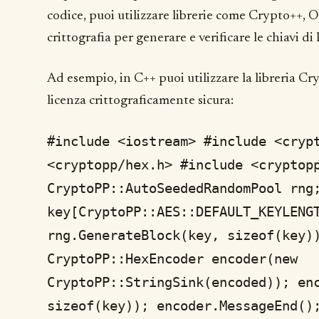
codice, puoi utilizzare librerie come Crypto++, 
crittografia per generare e verificare le chiavi di 
Ad esempio, in C++ puoi utilizzare la libreria C
licenza crittograficamente sicura:
#include <iostream> #include <cryp
<cryptopp/hex.h> #include <cryptop
CryptoPP::AutoSeededRandomPool rng
key[CryptoPP::AES::DEFAULT_KEYLENG
rng.GenerateBlock(key, sizeof(key)
CryptoPP::HexEncoder encoder(new
CryptoPP::StringSink(encoded)); en
sizeof(key)); encoder.MessageEnd()