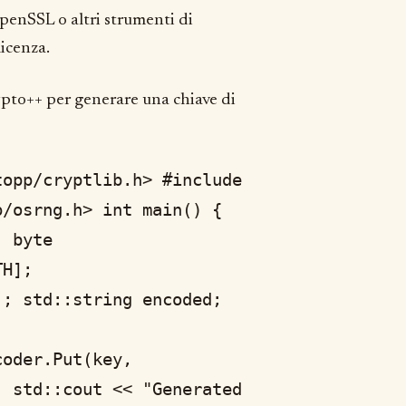
OpenSSL o altri strumenti di
licenza.
rypto++ per generare una chiave di
topp/cryptlib.h> #include
p/osrng.h> int main() {
; byte
TH];
); std::string encoded;
coder.Put(key,
; std::cout << "Generated