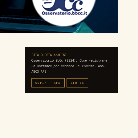
CITA QUESTA ANALISI
Osservatorio BbCc (2024).
Come registrare
un software per vendere la licenza.
Ass.
ABCO APS.
COPIA · APA
BIBTEX