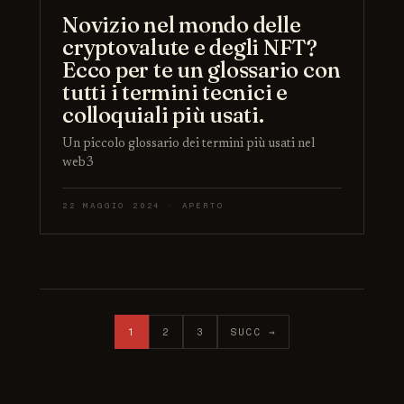
Novizio nel mondo delle
cryptovalute e degli NFT?
Ecco per te un glossario con
tutti i termini tecnici e
colloquiali più usati.
Un piccolo glossario dei termini più usati nel
web3
22 MAGGIO 2024 · APERTO
Paginazione degli articoli
1
2
3
SUCC →