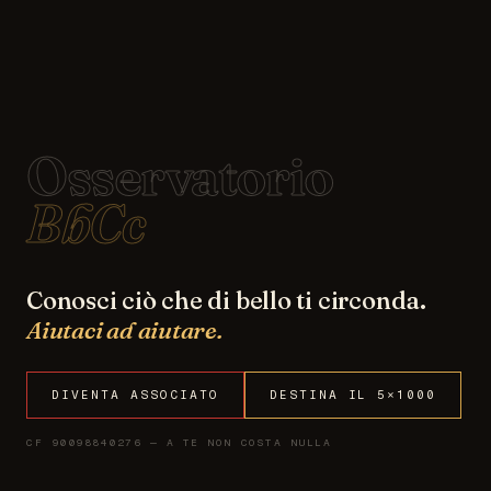
Osservatorio
BbCc
Conosci ciò che di bello ti circonda.
Aiutaci ad aiutare.
DIVENTA ASSOCIATO
DESTINA IL 5×1000
CF 90098840276 — A TE NON COSTA NULLA