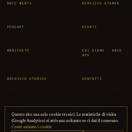
BBCC WEBTV
SERVIZIO STAMPA
PODCAST
EVENTI
MANIFESTO
CHI SIAMO · ABCO
APS
ARCHIVIO STORICO
CONTATTI
Questo sito usa solo cookie tecnici. Le statistiche di visita
© 2026 OSSERVATORIO BBCC ·
PRIVACY
·
TERMINI
(Google Analytics) si attivano soltanto se ci dai il consenso.
ASSOCIAZIONE ABCO APS
— CON BENI
·
COOKIE
·
Come usiamo i cookie
CULTURALI ONLINE
COPYRIGHT