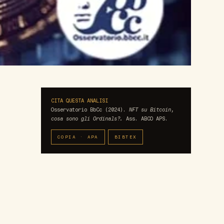
CITA QUESTA ANALISI
Osservatorio BbCc (2024).
NFT su Bitcoin,
cosa sono gli Ordinals?.
Ass. ABCO APS.
COPIA · APA
BIBTEX