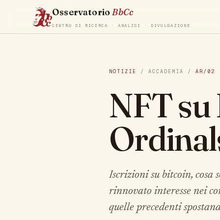
Osservatorio
BbCc
CENTRO DI RICERCA · ANALISI · DIVULGAZIONE
NOTIZIE
/ ACCADEMIA /
AR/02
NFT su B
Ordinal
Iscrizioni su bitcoin, cosa
rinnovato interesse nei co
quelle precedenti spostand