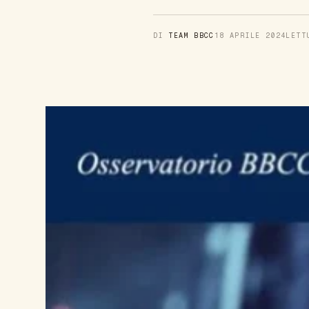
DI
TEAM BBCC
18 APRILE 2024
LET