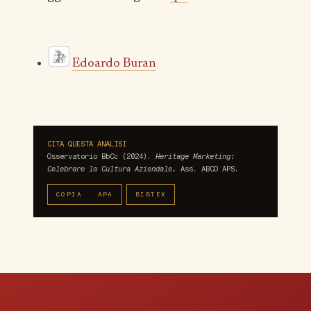
Edoardo Buran
CITA QUESTA ANALISI
Osservatorio BbCc (2024).
Heritage Marketing:
Celebrare la Cultura Aziendale.
Ass. ABCO APS.
COPIA · APA
BIBTEX