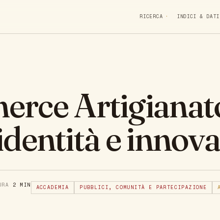
RICERCA
INDICI & DATI
rce Artigianat
: identità e innov
TURA
2 MIN
ACCADEMIA
PUBBLICI, COMUNITÀ E PARTECIPAZIONE