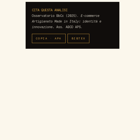
CITA QUESTA ANALISI
Osservatorio BbCc (2025).
E-commerce
Artigianato Made in Italy: identità e
innovazione.
Ass. ABCO APS.
COPIA · APA
BIBTEX