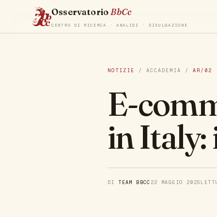
Osservatorio
BbCc
CENTRO DI RICERCA · ANALISI · DIVULGAZIONE
NOTIZIE
/ ACCADEMIA /
AR/02
E-comme
in Italy
DI
TEAM BBCC
22 MAGGIO 2025
LET