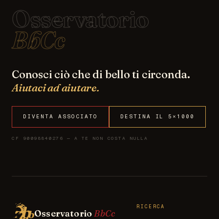
Osservatorio
BbCc
Conosci ciò che di bello ti circonda.
Aiutaci ad aiutare.
DIVENTA ASSOCIATO
DESTINA IL 5×1000
CF 90098840276 — A TE NON COSTA NULLA
RICERCA
Osservatorio
BbCc