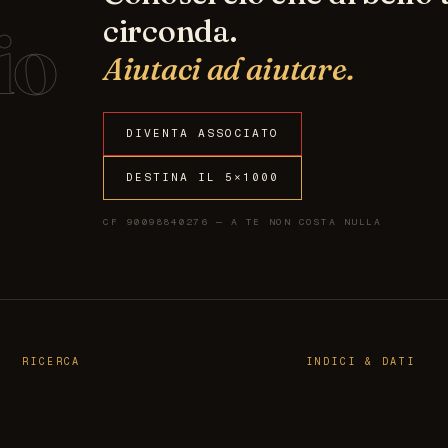
io
circonda.
Aiutaci ad aiutare.
DIVENTA ASSOCIATO
DESTINA IL 5×1000
CF 90098840276 — A TE NON COSTA NULLA
RICERCA
INDICI & DATI