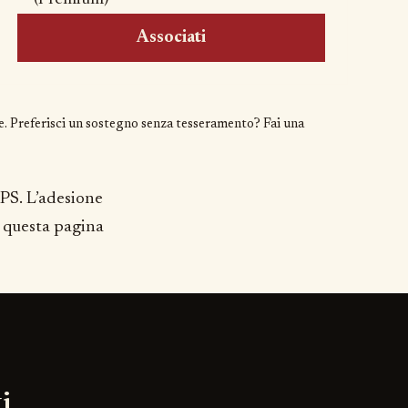
Associati
e
. Preferisci un sostegno senza tesseramento?
Fai una
APS. L’adesione
e: questa pagina
i