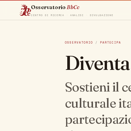
Osservatorio
BbCc
CENTRO DI RICERCA · ANALISI · DIVULGAZIONE
OSSERVATORIO
/
PARTECIPA
Diventa
Sostieni il 
culturale ita
partecipazi