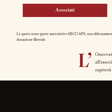
Associati
Le quote sono quote associative ABCO APS, non abbonamenti
donazione liberale
.
L’
Osservat
all’asso
ospiterà 