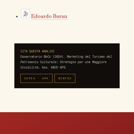
Edoardo Buran
CITA QUESTA ANALISI
Osservatorio BbCc (2024).
Marketing del Turismo del
Patrimonio Culturale: Strategie per una Maggiore
Visibilità.
Ass. ABCO APS.
COPIA · APA
BIBTEX