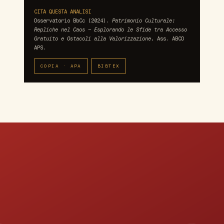
CITA QUESTA ANALISI
Osservatorio BbCc (2024).
Patrimonio Culturale:
Repliche nel Caos – Esplorando le Sfide tra Accesso
Gratuito e Ostacoli alla Valorizzazione.
Ass. ABCO
APS.
COPIA · APA
BIBTEX