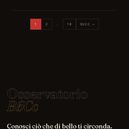
Paginazione degli articoli
1
2
…
18
SUCC →
Osservatorio
BbCc
Conosci ciò che di bello ti circonda.