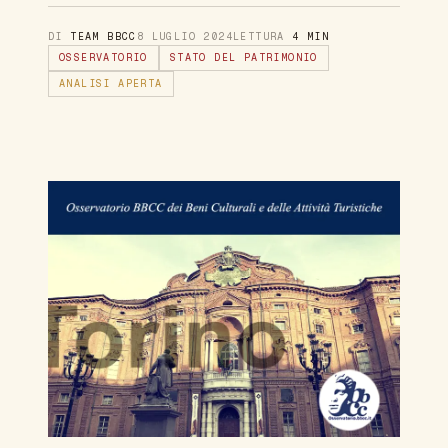
DI
TEAM BBCC
8 LUGLIO 2024
LETTURA
4 MIN
OSSERVATORIO
STATO DEL PATRIMONIO
ANALISI APERTA