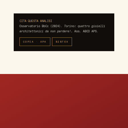
CITA QUESTA ANALISI
Osservatorio BbCc (2024).
Torino: quattro gioielli
architettonici da non perdere!.
Ass. ABCO APS.
COPIA · APA
BIBTEX