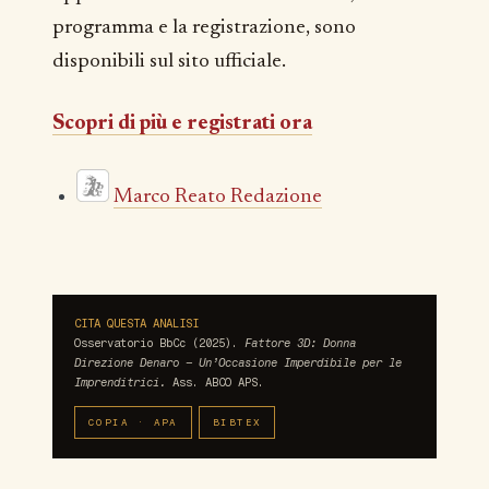
programma e la registrazione, sono
disponibili sul sito ufficiale.
Scopri di più e registrati ora
Marco Reato Redazione
CITA QUESTA ANALISI
Osservatorio BbCc (2025).
Fattore 3D: Donna
Direzione Denaro – Un’Occasione Imperdibile per le
Imprenditrici.
Ass. ABCO APS.
COPIA · APA
BIBTEX