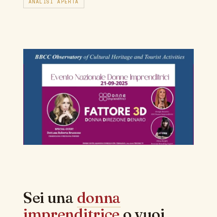
ANALISI APERTA
Sei una
donna
imprenditrice
o vuoi