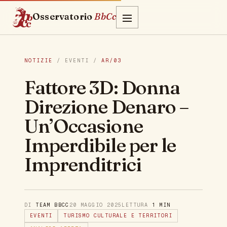
Osservatorio
BbCc
NOTIZIE
/ EVENTI /
AR/03
Fattore 3D: Donna
Direzione Denaro –
Un’Occasione
Imperdibile per le
Imprenditrici
DI
TEAM BBCC
20 MAGGIO 2025
LETTURA
1 MIN
EVENTI
TURISMO CULTURALE E TERRITORI