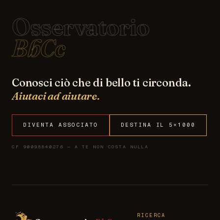
Osservatorio
BbCc
Conosci ciò che di bello ti circonda.
Aiutaci ad aiutare.
DIVENTA ASSOCIATO
DESTINA IL 5×1000
CF 90098840276 — A TE NON COSTA NULLA
RICERCA