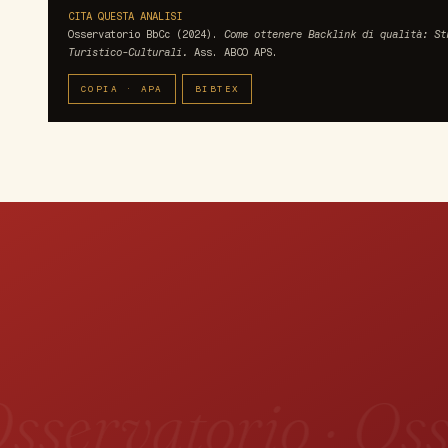
CITA QUESTA ANALISI
Osservatorio BbCc (2024).
Come ottenere Backlink di qualità: St
Turistico-Culturali.
Ass. ABCO APS.
COPIA · APA
BIBTEX
sservatorio · Oss