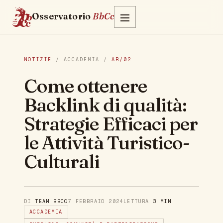
Osservatorio
BbCc
NOTIZIE
/ ACCADEMIA /
AR/02
Come ottenere
Backlink di qualità:
Strategie Efficaci per
le Attività Turistico-
Culturali
DI
TEAM BBCC
7 FEBBRAIO 2024
LETTURA
3 MIN
ACCADEMIA