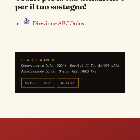
per il tuo sostegno!
Direzione ABCOnlus
CITA QUESTA ANALISI
Osservatorio BbCc (2024).
Devolvi il Tuo 5×1000 alla
Associazione bb.cc. Onlus.
Ass. ABCO APS.
COPIA · APA
BIBTEX