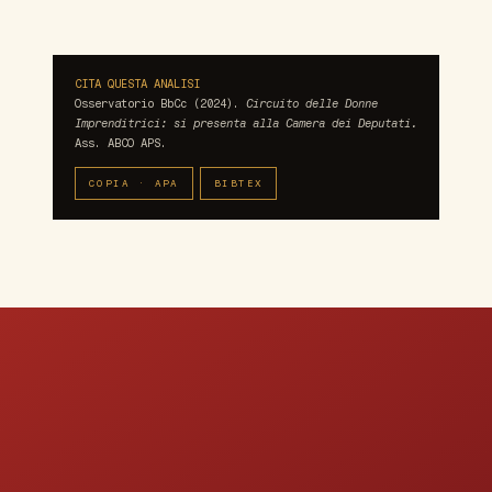
CITA QUESTA ANALISI
Osservatorio BbCc (2024).
Circuito delle Donne
Imprenditrici: si presenta alla Camera dei Deputati.
Ass. ABCO APS.
COPIA · APA
BIBTEX