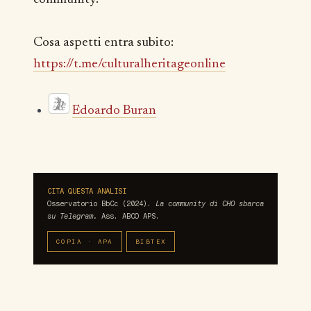
Cosa aspetti entra subito:
https://t.me/culturalheritageonline
Edoardo Buran
CITA QUESTA ANALISI
Osservatorio BbCc (2024).
La community di CHO sbarca
su Telegram.
Ass. ABCO APS.
COPIA · APA
BIBTEX