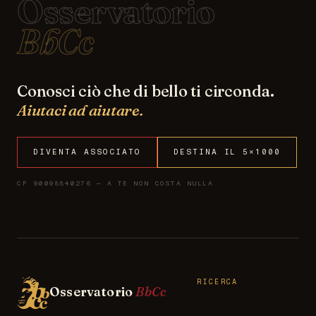
Osservatorio
BbCc
Conosci ciò che di bello ti circonda.
Aiutaci ad aiutare.
DIVENTA ASSOCIATO
DESTINA IL 5×1000
CF 90098840276 — A TE NON COSTA NULLA
RICERCA
Osservatorio
BbCc