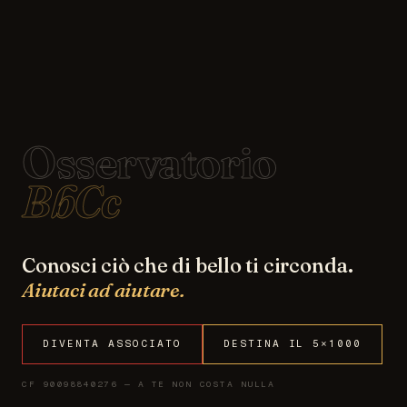
Osservatorio
BbCc
Conosci ciò che di bello ti circonda.
Aiutaci ad aiutare.
DIVENTA ASSOCIATO
DESTINA IL 5×1000
CF 90098840276 — A TE NON COSTA NULLA