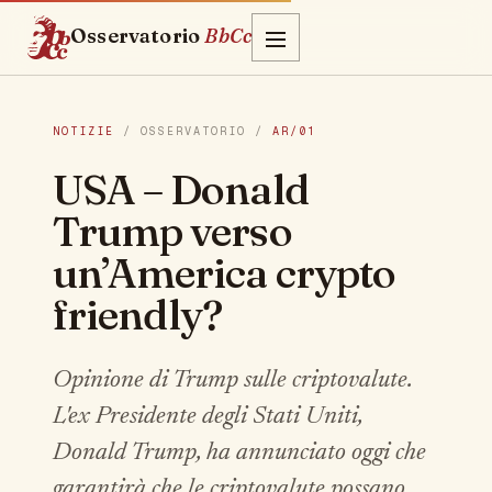
Osservatorio
BbCc
NOTIZIE
/ OSSERVATORIO /
AR/01
USA – Donald
Trump verso
un’America crypto
friendly?
Opinione di Trump sulle criptovalute.
L'ex Presidente degli Stati Uniti,
Donald Trump, ha annunciato oggi che
garantirà che le criptovalute possano