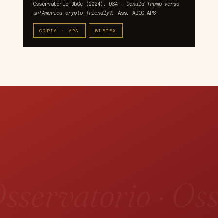
Osservatorio BbCc (2024).
USA – Donald Trump verso
un’America crypto friendly?.
Ass. ABCO APS.
COPIA · APA
BIBTEX
sservatorio · Oss