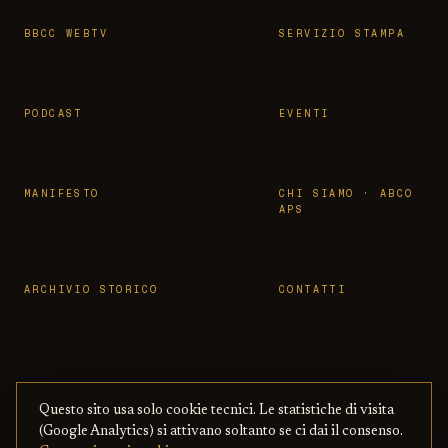
BBCC WEBTV
SERVIZIO STAMPA
PODCAST
EVENTI
MANIFESTO
CHI SIAMO · ABCO
APS
ARCHIVIO STORICO
CONTATTI
Questo sito usa solo cookie tecnici. Le statistiche di visita
© 2026 OSSERVATORIO BBCC ·
PRIVACY
·
TERMINI
(Google Analytics) si attivano soltanto se ci dai il consenso.
ASSOCIAZIONE ABCO APS
— CON BENI
·
COOKIE
·