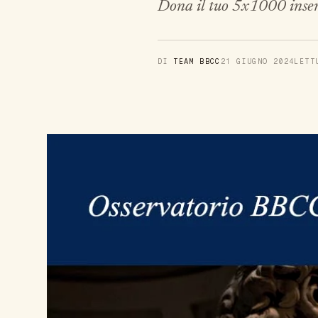
Dona il tuo 5x1000 inse
DI
TEAM BBCC
21 GIUGNO 2024
LET