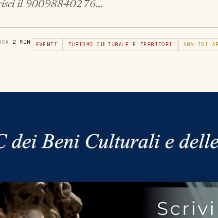
risci il 90098840276...
TURA
2 MIN
EVENTI
TURISMO CULTURALE E TERRITORI
ANALISI A