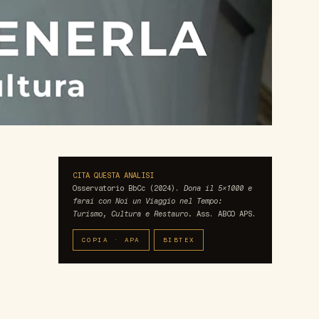
CITA QUESTA ANALISI
Osservatorio BbCc (2024).
Dona il 5×1000 e
farai con Noi un Viaggio nel Tempo:
Turismo, Cultura e Restauro.
Ass. ABCO APS.
COPIA · APA
BIBTEX