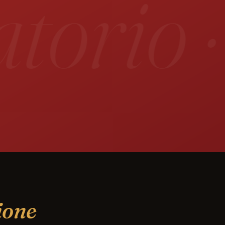
orio ·
ione