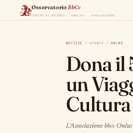
Osservatorio
BbCc
CENTRO DI RICERCA · ANALISI · DIVULGAZIONE
NOTIZIE
/ EVENTI /
AR/03
Dona il 
un Viag
Cultura
L’Associazione bbcc Onlus