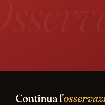
sservat
Continua l'
osservaz