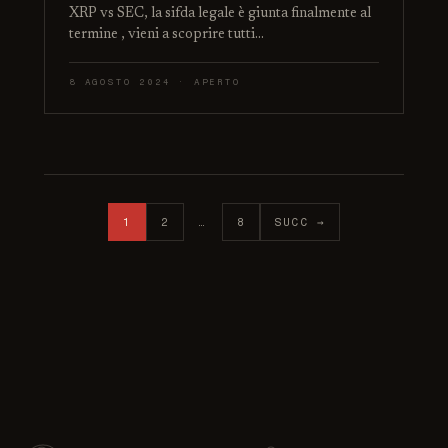
XRP vs SEC, la sifda legale è giunta finalmente al
termine , vieni a scoprire tutti…
8 AGOSTO 2024 · APERTO
Paginazione degli articoli
1
2
…
8
SUCC →