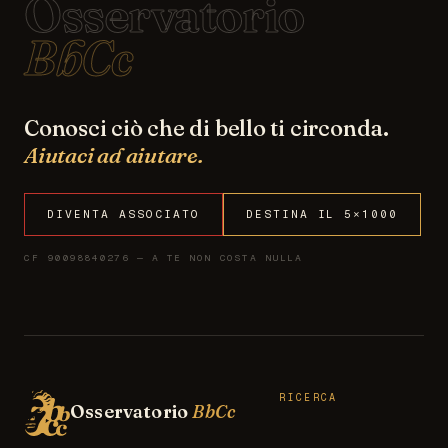
Osservatorio
BbCc
Conosci ciò che di bello ti circonda.
Aiutaci ad aiutare.
DIVENTA ASSOCIATO
DESTINA IL 5×1000
CF 90098840276 — A TE NON COSTA NULLA
RICERCA
Osservatorio
BbCc