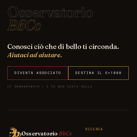
Osservatorio
BbCc
Conosci ciò che di bello ti circonda.
Aiutaci ad aiutare.
DIVENTA ASSOCIATO
DESTINA IL 5×1000
CF 90098840276 — A TE NON COSTA NULLA
RICERCA
Osservatorio
BbCc