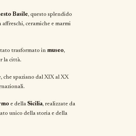
esto Basile
, questo splendido
on affreschi, ceramiche e marmi
 stato trasformato in
museo
,
la città.
e, che spaziano dal XIX al XX
rnazionali.
rmo
e della
Sicilia
, realizzate da
ato unico della storia e della