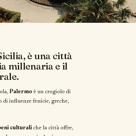
cilia, è una città
a millenaria e il
rale.
sola,
Palermo
è un crogiolo di
o di influenze fenicie, greche,
beni culturali
che la città offre,