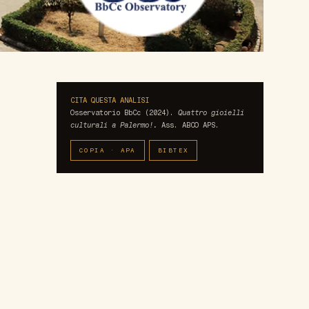
CITA QUESTA ANALISI
Osservatorio BbCc (2024).
Quattro gioielli
culturali a Palermo!.
Ass. ABCO APS.
COPIA · APA
BIBTEX