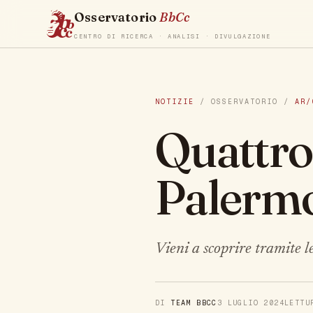
Osservatorio
BbCc
CENTRO DI RICERCA · ANALISI · DIVULGAZIONE
NOTIZIE
/ OSSERVATORIO /
AR/
Quattro 
Palerm
Vieni a scoprire tramite l
DI
TEAM BBCC
3 LUGLIO 2024
LETT