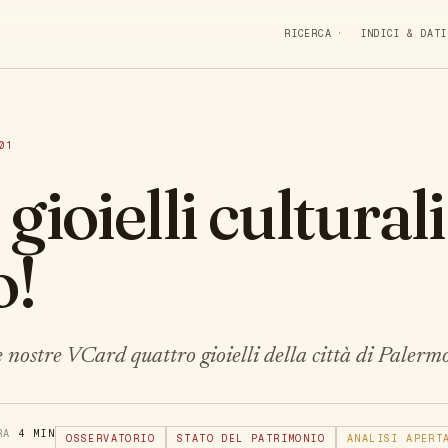
RICERCA
INDICI & DATI
01
gioielli culturali
o!
e nostre VCard quattro gioielli della città di Palerm
URA
4 MIN
OSSERVATORIO
STATO DEL PATRIMONIO
ANALISI APERT