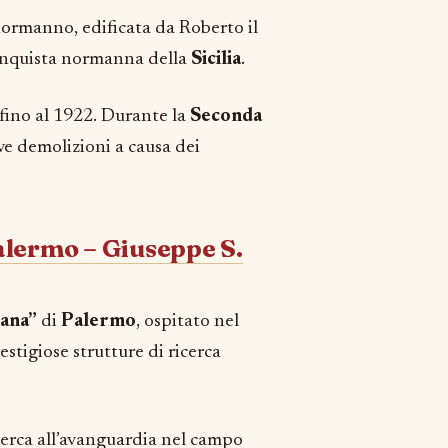
 normanno, edificata da Roberto il
onquista normanna della
Sicilia
.
e fino al 1922. Durante la
Seconda
ive demolizioni a causa dei
alermo – Giuseppe S.
iana”
di
Palermo
, ospitato nel
estigiose strutture di ricerca
icerca all’avanguardia nel campo