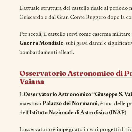
L’attuale struttura del castello risale al periodo
Guiscardo e dal Gran Conte Ruggero dopo la c
Per secoli, il castello servì come caserma militar
Guerra Mondiale
, subì gravi danni e significat
bombardamenti alleati.
Osservatorio Astronomico di P
Vaiana
L’
Osservatorio Astronomico “Giuseppe S. Va
maestoso
Palazzo dei Normanni,
è una delle pr
dell’
Istituto Nazionale di Astrofisica (INAF)
.
L’osservatorio è impegnato in vari progetti di r