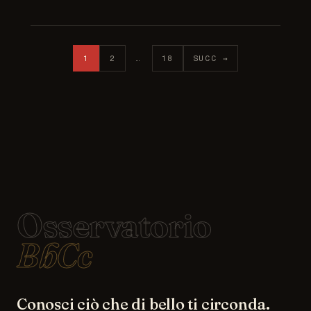
Paginazione degli articoli
1
2
…
18
SUCC →
Osservatorio
BbCc
Conosci ciò che di bello ti circonda.