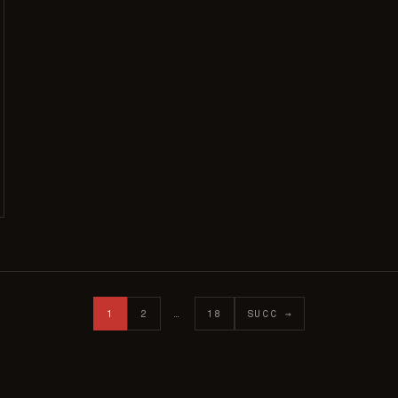
1
2
…
18
SUCC →