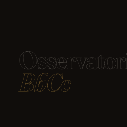
Osservator
BbCc