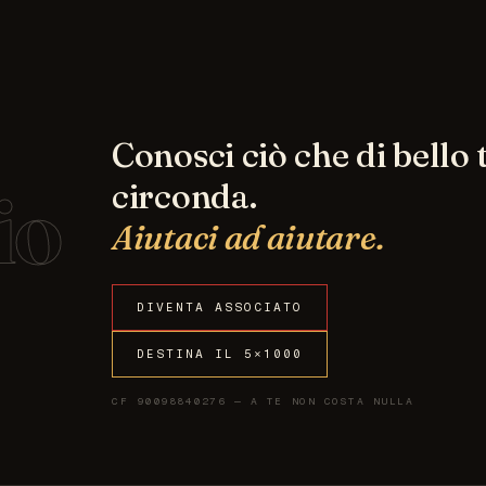
Conosci ciò che di bello t
io
circonda.
Aiutaci ad aiutare.
DIVENTA ASSOCIATO
DESTINA IL 5×1000
CF 90098840276 — A TE NON COSTA NULLA