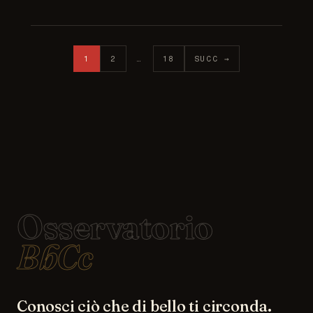
Paginazione degli articoli
1
2
…
18
SUCC →
Osservatorio
BbCc
Conosci ciò che di bello ti circonda.