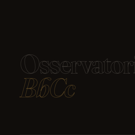
Osservator
BbCc