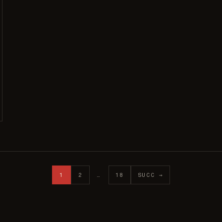
1
2
…
18
SUCC →