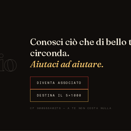
Conosci ciò che di bello t
io
circonda.
Aiutaci ad aiutare.
DIVENTA ASSOCIATO
DESTINA IL 5×1000
CF 90098840276 — A TE NON COSTA NULLA