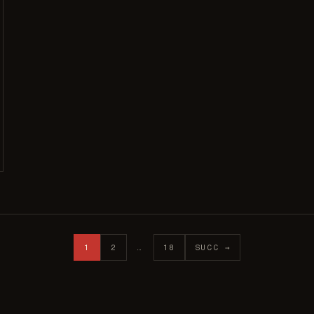
1
2
…
18
SUCC →