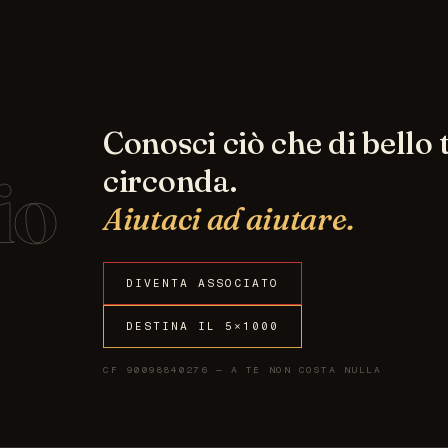
Conosci ciò che di bello t
io
circonda.
Aiutaci ad aiutare.
DIVENTA ASSOCIATO
DESTINA IL 5×1000
CF 90098840276 — A TE NON COSTA NULLA