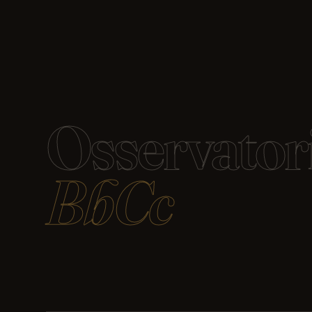
Osservator
BbCc