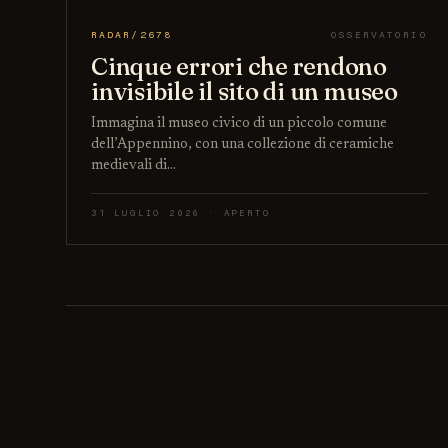
RADAR/2678
OSSERVATORIO
Cinque errori che rendono
invisibile il sito di un museo
Immagina il museo civico di un piccolo comune
dell’Appennino, con una collezione di ceramiche
medievali di…
31 LUGLIO 2026 · APERTO
Paginazione degli articoli