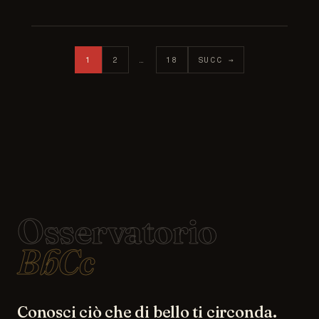
Paginazione degli articoli
1
2
…
18
SUCC →
Osservatorio
BbCc
Conosci ciò che di bello ti circonda.