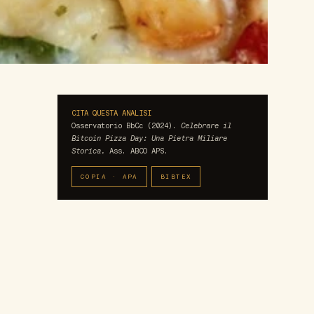
CITA QUESTA ANALISI
Osservatorio BbCc (2024).
Celebrare il
Bitcoin Pizza Day: Una Pietra Miliare
Storica.
Ass. ABCO APS.
COPIA · APA
BIBTEX