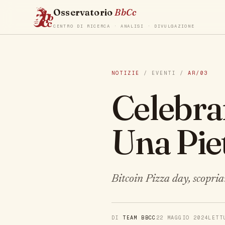
Osservatorio
BbCc
CENTRO DI RICERCA · ANALISI · DIVULGAZIONE
NOTIZIE
/ EVENTI /
AR/03
Celebrar
Una Piet
Bitcoin Pizza day, scopria
DI
TEAM BBCC
22 MAGGIO 2024
LET