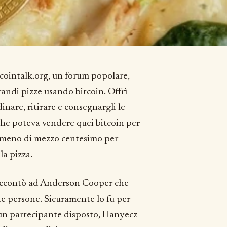
tcointalk.org, un forum popolare,
andi pizze usando bitcoin. Offrì
nare, ritirare e consegnargli le
che poteva vendere quei bitcoin per
a meno di mezzo centesimo per
la pizza.
raccontò ad Anderson Cooper che
ne persone. Sicuramente lo fu per
e un partecipante disposto, Hanyecz