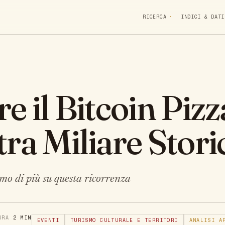
RICERCA
INDICI & DATI
e il Bitcoin Pizz
ra Miliare Stori
mo di più su questa ricorrenza
TURA
2 MIN
EVENTI
TURISMO CULTURALE E TERRITORI
ANALISI A