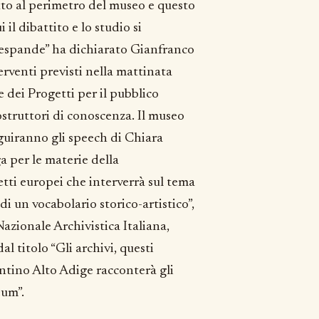
to al perimetro del museo e questo
 il dibattito e lo studio si
si espande” ha dichiarato Gianfranco
erventi previsti nella mattinata
 dei Progetti per il pubblico
struttori di conoscenza. Il museo
guiranno gli speech di Chiara
 per le materie della
tti europei che interverrà sul tema
di un vocabolario storico-artistico”,
zionale Archivistica Italiana,
l titolo “Gli archivi, questi
entino Alto Adige racconterà gli
eum”.