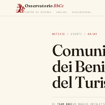
Osservatorio
BbCc
CENTRO DI RICERCA · ANALISI · DIVULGAZIONE
NOTIZIE
/ EVENTI /
AR/03
Comunic
dei Beni
del Tur
DI
TEAM BBCC
29 MAGGIO 2019
LET