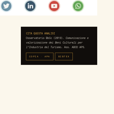
CITA QUESTA ANALISI
Osservatorio BbCc (2019).
Comunicazione e
valorizzazione dei Beni Culturali per
l’Industria del Turismo.
Ass. ABCO APS.
COPIA · APA
BIBTEX