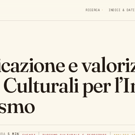
RICERCA
INDICI & DATI
azione e valori
 Culturali per l’
ismo
TURA
5 MIN