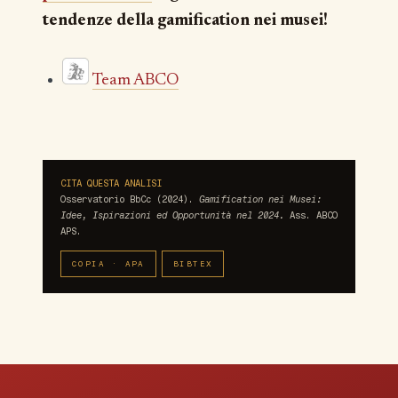
tendenze della gamification nei musei!
Team ABCO
CITA QUESTA ANALISI
Osservatorio BbCc (2024).
Gamification nei Musei:
Idee, Ispirazioni ed Opportunità nel 2024.
Ass. ABCO
APS.
COPIA · APA
BIBTEX