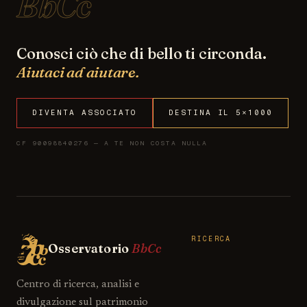
BbCc
Conosci ciò che di bello ti circonda.
Aiutaci ad aiutare.
DIVENTA ASSOCIATO
DESTINA IL 5×1000
CF 90098840276 — A TE NON COSTA NULLA
RICERCA
Osservatorio
BbCc
Centro di ricerca, analisi e
divulgazione sul patrimonio