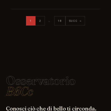
Paginazione degli articoli
1
2
…
18
SUCC →
Osservatorio
BbCc
Conosci ciò che di bello ti circonda.